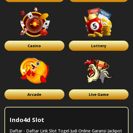
Casino
Lottery
Arcade
Live Game
Indo4d Slot
Daftar - Daftar Link Slot Togel Judi Online Garansi Jackpot